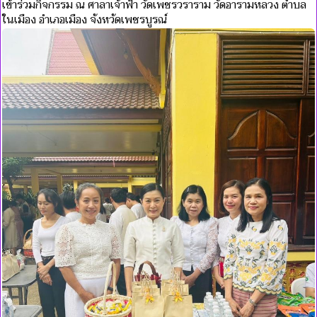
เข้าร่วมกิจกรรม ณ ศาลาเจ้าฟ้า วัดเพชรวราราม วัดอารามหลวง ตำบล
ในเมือง อำเภอเมือง จังหวัดเพชรบูรณ์