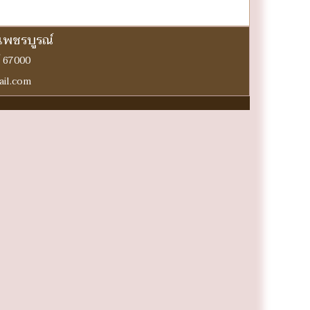
ดเพชรบูรณ์
์ 67000
ail.com