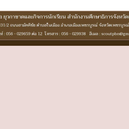
สือ ยุวกาชาดและกิจการนักเรียน สำนักงานศึกษาธิการจังหวั
 331/2 ถนนสามัคคีชัย ตำบลในเมือง อำเภอเมืองเพชรบูรณ์ จังหวัดเพชรบูรณ
ท์ : 056 - 029659 ต่อ 12 โทรสาร : 056 - 029938 อีเมล : scoutpbn@gm