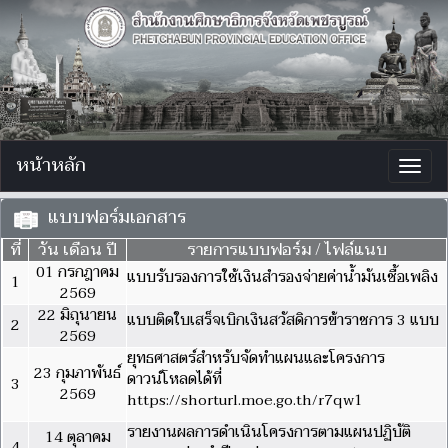
หน้าหลัก
Togg
navig
แบบฟอร์มเอกสาร
ที่
วัน เดือน ปี
รายการแบบฟอร์ม / ไฟล์แนบ
01 กรกฎาคม
แบบรับรองการใช้เงินสำรองจ่ายค่าน้ำมันเชื้อเพลิง
1
2569
22 มิถุนายน
แบบติดใบเสร็จเบิกเงินสวัสดิการข้าราชการ 3 แบบ
2
2569
ยุทธศาสตร์สำหรับจัดทำแผนและโครงการ
23 กุมภาพันธ์
ดาวน์โหลดได้ที่
3
2569
https://shorturl.moe.go.th/r7qw1
รายงานผลการดำเนินโครงการตามแผนปฏิบัติ
14 ตุลาคม
4