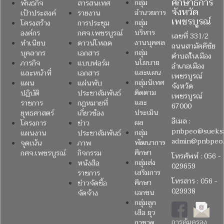
ศึกษาธิการ
กลุ่ม
พันธกิจ
สารสนเทศ
จังหวัด
อำนวยการ
เป้าประสงค์
รายงาน
เพชรบูรณ์
กลุ่ม
โครงสร้าง
การประชุม
บริหาร
องค์กร
กศจ.เพชรบูรณ์
เลขที่ 331/2
งานบุคคล
ทำเนียบ
ดาวน์โหลด
ถนนสามัคคีชัย
กลุ่ม
บุคลากร
เอกสาร
ตำบลในเมือง
นโยบาย
ภารกิจ
แบบฟอร์ม
อำเภอเมือง
และแผน
และหน้าที่
เอกสาร
เพชรบูรณ์
กลุ่มนิเทศ
แผน
แผ่นพับ
จังหวัด
ติดตาม
ปฏิบัติ
ประชาสัมพันธ์
เพชรบูรณ์
และ
ราชการ
กฎหมายที่
67000
ประเมิน
ยุทธศาสตร์
เกี่ยวข้อง
อีเมล :
ผล
โครงการ
ข่าว
pnbpeo@sueksa
กลุ่ม
แผนงาน
ประชาสัมพันธ์
admin@pnbpeo.
พัฒนาการ
จุดเน้น
ภาพ
ศึกษา
กศจ.เพชรบูรณ์
กิจกรรม
โทรศัพท์ : 056 -
กลุ่มส่ง
หนังสือ
029659
เสริมการ
ราชการ
โทรสาร : 056 -
ศึกษา
ข่าวจัดซื้อ
029938
เอกชน
จัดจ้าง
กลุ่มลูก
เสือ ยุว
การคุ้มครอง
กาชาด