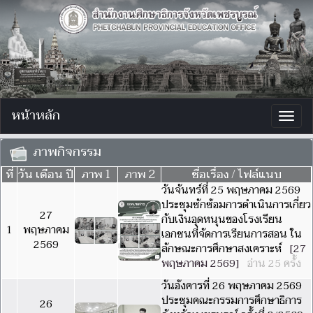
หน้าหลัก
Togg
navig
ภาพกิจกรรม
ที่
วัน เดือน ปี
ภาพ 1
ภาพ 2
ชื่อเรื่อง / ไฟล์แนบ
วันจันทร์ที่ 25 พฤษภาคม 2569
ประชุมซักซ้อมการดำเนินการเกี่ยว
27
กับเงินอุดหนุนของโรงเรียน
1
พฤษภาคม
เอกชนที่จัดการเรียนการสอน ใน
2569
ลักษณะการศึกษาสงเคราะห์
[27
พฤษภาคม 2569]
อ่าน 25 ครั้ง
วันอังคารที่ 26 พฤษภาคม 2569
ประชุมคณะกรรมการศึกษาธิการ
26