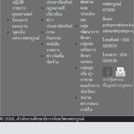
ติดตาม
ปฏิบัติ
ประชาสัมพันธ์
เพชรบูรณ์
และ
ราชการ
กฎหมายที่
67000
ประเมิน
ยุทธศาสตร์
เกี่ยวข้อง
อีเมล :
ผล
โครงการ
ข่าว
pnbpeo@sueksa
กลุ่ม
แผนงาน
ประชาสัมพันธ์
admin@pnbpeo.
พัฒนาการ
จุดเน้น
ภาพ
ศึกษา
กศจ.เพชรบูรณ์
กิจกรรม
โทรศัพท์ : 056 -
กลุ่มส่ง
หนังสือ
029659
เสริมการ
ราชการ
โทรสาร : 056 -
ศึกษา
ข่าวจัดซื้อ
029938
เอกชน
จัดจ้าง
กลุ่มลูก
เสือ ยุว
การคุ้มครอง
กาชาด
ข้อมูลส่วนบุคคล
และกิจการ
นักเรียน
หน่วย
ตรวจสอบ
ภายใน
© 2026, สำนักงานศึกษาธิการจังหวัดเพชรบูรณ์