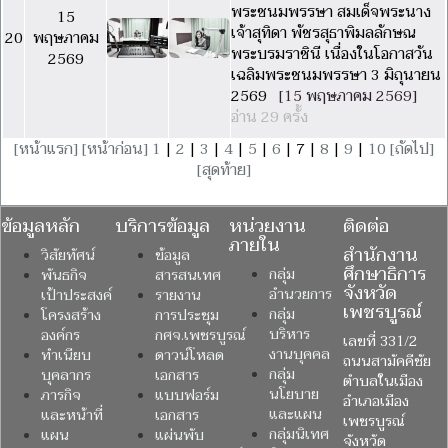
พระชนมพรรษา สมเด็จพระนาง
15
เจ้าสุทิดา พัชรสุธาพิมลลักษณ
20
พฤษภาคม
พระบรมราชินี เนื่องในโอกาสวัน
2569
เฉลิมพระชนมพรรษา 3 มิถุนายน
2569
[15 พฤษภาคม 2569]
อ่าน 29 ครั้ง
[หน้าแรก]
[หน้าก่อน]
1
|
2
|
3
|
4
|
5
|
6
| 7 |
8
|
9
|
10
[ถัดไป]
[สุดท้าย]
ข้อมูลหลัก
บริการข้อมูล
หน่วยงาน
ติดต่อ
ภายใน
สำนักงาน
วิสัยทัศน์
ข้อมูล
ศึกษาธิการ
กลุ่ม
พันธกิจ
สารสนเทศ
จังหวัด
อำนวยการ
เป้าประสงค์
รายงาน
เพชรบูรณ์
กลุ่ม
โครงสร้าง
การประชุม
บริหาร
องค์กร
กศจ.เพชรบูรณ์
เลขที่ 331/2
งานบุคคล
ทำเนียบ
ดาวน์โหลด
ถนนสามัคคีชัย
กลุ่ม
บุคลากร
เอกสาร
ตำบลในเมือง
นโยบาย
ภารกิจ
แบบฟอร์ม
อำเภอเมือง
และแผน
และหน้าที่
เอกสาร
เพชรบูรณ์
กลุ่มนิเทศ
แผน
แผ่นพับ
จังหวัด