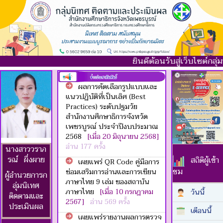
ยินดีต้อนรับสู่เว็บไซต์กลุ
ผลการคัดเลือกรูปแบบและ
แนวปฏิบัติที่เป็นเลิศ (Best
Practices) ระดับปฐมวัย
สำนักงานศึกษาธิการจังหวัด
เพชรบูรณ์ ประจำปีงบประมาณ
2568
[เมื่อ 20 มิถุนายน 2568]
อ่าน 177 ครั้ง
นางสาววราภ
รณ์ ผึ่งผาย
สถิติผู้เข้า
เผยแพร่ QR Code คู่มือการ
ชม
ซ่อมเสริมการอ่านและการเขียน
ผู้อำนวยการก
ภาษาไทย 9 เล่ม ของสถาบัน
ลุ่มนิเทศ
ภาษาไทย
[เมื่อ 10 กรกฎาคม
วันนี้
ติดตามและ
2567]
อ่าน 569 ครั้ง
ประเมินผล
เดือนนี้
เผยแพร่รายงานผลการตรวจ