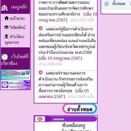
ราชการ การติดตามตรวจสอบ
ทั้งหมด
เมนูหลัก
และประเมินผลการจัดการศึกษา
ของกระทรวงศึกษาธิการ
[เมื่อ 10
หน้าแรก
กรกฎาคม 2567]
อ่าน 663 ครั้ง
วิสัยทัศน์
เผยแพร่คู่มือการดำเนินการ
ส่งเสริมการอ่านออกเขียนได้ อ่าน
ทำเนียบ
คล่องเขียนคล่อง และอ่านหนังสือ
บุคลากร
แตกของผู้เรียนจังหวัดเพชรบูรณ์
ประจำปีงบประมาณ พ.ศ.2566
เว็บไซต์ที่
[เมื่อ 10 กรกฎาคม 2567]
เกี่ยวข้อง
อ่าน 268 ครั้ง
เผยแพร่รายงานผลการ
ดำเนินงาน กิจกรรมการส่งเสริม
ความสามารถผุ้เรียนด้านการ
สื่อสารภาษาอังกฤษ
[เมื่อ 05
เมษายน 2567]
อ่าน 1685 ครั้ง
ขับเคลื่อนครู