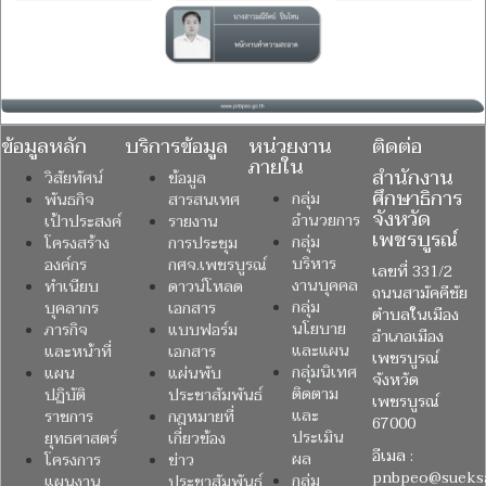
ข้อมูลหลัก
บริการข้อมูล
หน่วยงาน
ติดต่อ
ภายใน
สำนักงาน
วิสัยทัศน์
ข้อมูล
ศึกษาธิการ
กลุ่ม
พันธกิจ
สารสนเทศ
จังหวัด
อำนวยการ
เป้าประสงค์
รายงาน
เพชรบูรณ์
กลุ่ม
โครงสร้าง
การประชุม
บริหาร
องค์กร
กศจ.เพชรบูรณ์
เลขที่ 331/2
งานบุคคล
ทำเนียบ
ดาวน์โหลด
ถนนสามัคคีชัย
กลุ่ม
บุคลากร
เอกสาร
ตำบลในเมือง
นโยบาย
ภารกิจ
แบบฟอร์ม
อำเภอเมือง
และแผน
และหน้าที่
เอกสาร
เพชรบูรณ์
กลุ่มนิเทศ
แผน
แผ่นพับ
จังหวัด
ติดตาม
ปฏิบัติ
ประชาสัมพันธ์
เพชรบูรณ์
และ
ราชการ
กฎหมายที่
67000
ประเมิน
ยุทธศาสตร์
เกี่ยวข้อง
อีเมล :
ผล
โครงการ
ข่าว
pnbpeo@sueksa
กลุ่ม
แผนงาน
ประชาสัมพันธ์