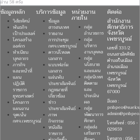
อ่าน 58 ครั้ง
ข้อมูลหลัก
บริการข้อมูล
หน่วยงาน
ติดต่อ
ภายใน
สำนักงาน
วิสัยทัศน์
ข้อมูล
ศึกษาธิการ
กลุ่ม
พันธกิจ
สารสนเทศ
จังหวัด
อำนวยการ
เป้าประสงค์
รายงาน
เพชรบูรณ์
กลุ่ม
โครงสร้าง
การประชุม
บริหาร
องค์กร
กศจ.เพชรบูรณ์
เลขที่ 331/2
งานบุคคล
ทำเนียบ
ดาวน์โหลด
ถนนสามัคคีชัย
กลุ่ม
บุคลากร
เอกสาร
ตำบลในเมือง
นโยบาย
ภารกิจ
แบบฟอร์ม
อำเภอเมือง
และแผน
และหน้าที่
เอกสาร
เพชรบูรณ์
กลุ่มนิเทศ
แผน
แผ่นพับ
จังหวัด
ติดตาม
ปฏิบัติ
ประชาสัมพันธ์
เพชรบูรณ์
และ
ราชการ
กฎหมายที่
67000
ประเมิน
ยุทธศาสตร์
เกี่ยวข้อง
อีเมล :
ผล
โครงการ
ข่าว
pnbpeo@sueksa
กลุ่ม
แผนงาน
ประชาสัมพันธ์
admin@pnbpeo.
พัฒนาการ
จุดเน้น
ภาพ
ศึกษา
กศจ.เพชรบูรณ์
กิจกรรม
โทรศัพท์ : 056 -
กลุ่มส่ง
หนังสือ
029659
เสริมการ
ราชการ
โทรสาร : 056 -
ศึกษา
ข่าวจัดซื้อ