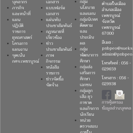
กลุ่ม
บุคลากร
เอกสาร
ตำบลในเมือง
นโยบาย
ภารกิจ
แบบฟอร์ม
อำเภอเมือง
และแผน
และหน้าที่
เอกสาร
เพชรบูรณ์
กลุ่มนิเทศ
แผน
แผ่นพับ
จังหวัด
ติดตาม
ปฏิบัติ
ประชาสัมพันธ์
เพชรบูรณ์
และ
ราชการ
กฎหมายที่
67000
ประเมิน
ยุทธศาสตร์
เกี่ยวข้อง
อีเมล :
ผล
โครงการ
ข่าว
pnbpeo@sueksa
กลุ่ม
แผนงาน
ประชาสัมพันธ์
admin@pnbpeo.
พัฒนาการ
จุดเน้น
ภาพ
ศึกษา
กศจ.เพชรบูรณ์
กิจกรรม
โทรศัพท์ : 056 -
กลุ่มส่ง
หนังสือ
029659
เสริมการ
ราชการ
โทรสาร : 056 -
ศึกษา
ข่าวจัดซื้อ
029938
เอกชน
จัดจ้าง
กลุ่มลูก
เสือ ยุว
การคุ้มครอง
กาชาด
ข้อมูลส่วนบุคคล
และกิจการ
นักเรียน
หน่วย
ตรวจสอบ
ภายใน