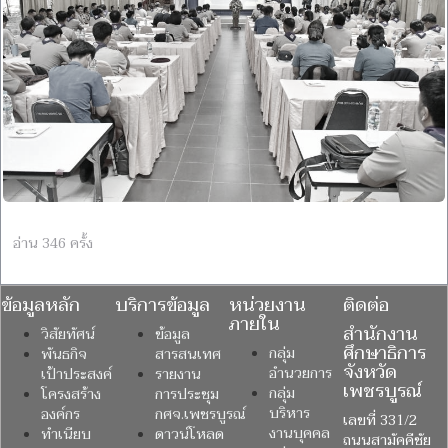
อ่าน 346 ครั้ง
ข้อมูลหลัก
บริการข้อมูล
หน่วยงาน
ติดต่อ
ภายใน
สำนักงาน
วิสัยทัศน์
ข้อมูล
ศึกษาธิการ
กลุ่ม
พันธกิจ
สารสนเทศ
จังหวัด
อำนวยการ
เป้าประสงค์
รายงาน
เพชรบูรณ์
กลุ่ม
โครงสร้าง
การประชุม
บริหาร
องค์กร
กศจ.เพชรบูรณ์
เลขที่ 331/2
งานบุคคล
ทำเนียบ
ดาวน์โหลด
ถนนสามัคคีชัย