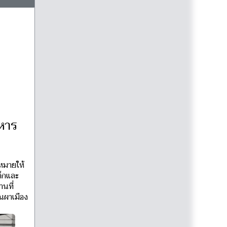
าหาร
บหมายให้
ด็กและ
นที่
ุนผาเมือง