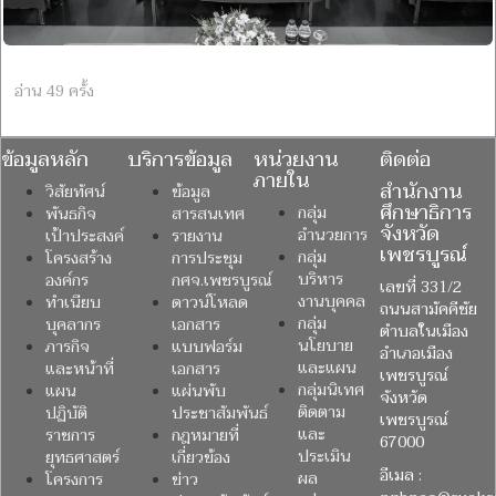
อ่าน 49 ครั้ง
ข้อมูลหลัก
บริการข้อมูล
หน่วยงาน
ติดต่อ
ภายใน
สำนักงาน
วิสัยทัศน์
ข้อมูล
ศึกษาธิการ
กลุ่ม
พันธกิจ
สารสนเทศ
จังหวัด
อำนวยการ
เป้าประสงค์
รายงาน
เพชรบูรณ์
กลุ่ม
โครงสร้าง
การประชุม
บริหาร
องค์กร
กศจ.เพชรบูรณ์
เลขที่ 331/2
งานบุคคล
ทำเนียบ
ดาวน์โหลด
ถนนสามัคคีชัย
กลุ่ม
บุคลากร
เอกสาร
ตำบลในเมือง
นโยบาย
ภารกิจ
แบบฟอร์ม
อำเภอเมือง
และแผน
และหน้าที่
เอกสาร
เพชรบูรณ์
กลุ่มนิเทศ
แผน
แผ่นพับ
จังหวัด
ติดตาม
ปฏิบัติ
ประชาสัมพันธ์
เพชรบูรณ์
และ
ราชการ
กฎหมายที่
67000
ประเมิน
ยุทธศาสตร์
เกี่ยวข้อง
อีเมล :
ผล
โครงการ
ข่าว