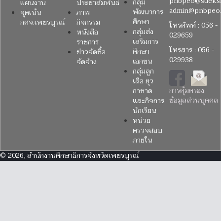
pnbpeo@sueksa
กลุ่ม
แผนงาน
ประชาสัมพันธ์
admin@pnbpeo.
พัฒนาการ
จุดเน้น
ภาพ
ศึกษา
กศจ.เพชรบูรณ์
กิจกรรม
โทรศัพท์ : 056 -
กลุ่มส่ง
หนังสือ
029659
เสริมการ
ราชการ
โทรสาร : 056 -
ศึกษา
ข่าวจัดซื้อ
029938
เอกชน
จัดจ้าง
กลุ่มลูก
เสือ ยุว
การคุ้มครอง
กาชาด
ข้อมูลส่วนบุคคล
และกิจการ
นักเรียน
หน่วย
ตรวจสอบ
ภายใน
© 2026, สำนักงานศึกษาธิการจังหวัดเพชรบูรณ์