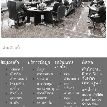
อ่าน 31 ครั้ง
ข้อมูลหลัก
บริการข้อมูล
หน่วยงาน
ติดต่อ
ภายใน
สำนักงาน
วิสัยทัศน์
ข้อมูล
ศึกษาธิการ
กลุ่ม
พันธกิจ
สารสนเทศ
จังหวัด
อำนวยการ
เป้าประสงค์
รายงาน
เพชรบูรณ์
กลุ่ม
โครงสร้าง
การประชุม
บริหาร
องค์กร
กศจ.เพชรบูรณ์
เลขที่ 331/2
งานบุคคล
ทำเนียบ
ดาวน์โหลด
ถนนสามัคคีชัย
กลุ่ม
บุคลากร
เอกสาร
ตำบลในเมือง
นโยบาย
ภารกิจ
แบบฟอร์ม
อำเภอเมือง