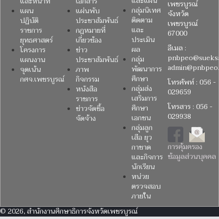
และแผน
และหน้าที่
เอกสาร
เพชรบูรณ์
กลุ่มนิเทศ
แผน
แผ่นพับ
จังหวัด
ติดตาม
ปฏิบัติ
ประชาสัมพันธ์
เพชรบูรณ์
และ
ราชการ
กฎหมายที่
67000
ประเมิน
ยุทธศาสตร์
เกี่ยวข้อง
อีเมล :
ผล
โครงการ
ข่าว
pnbpeo@sueksa
กลุ่ม
แผนงาน
ประชาสัมพันธ์
admin@pnbpeo.
พัฒนาการ
จุดเน้น
ภาพ
ศึกษา
กศจ.เพชรบูรณ์
กิจกรรม
โทรศัพท์ : 056 -
กลุ่มส่ง
หนังสือ
029659
เสริมการ
ราชการ
โทรสาร : 056 -
ศึกษา
ข่าวจัดซื้อ
029938
เอกชน
จัดจ้าง
กลุ่มลูก
เสือ ยุว
การคุ้มครอง
กาชาด
ข้อมูลส่วนบุคคล
และกิจการ
นักเรียน
หน่วย
ตรวจสอบ
ภายใน
© 2026, สำนักงานศึกษาธิการจังหวัดเพชรบูรณ์