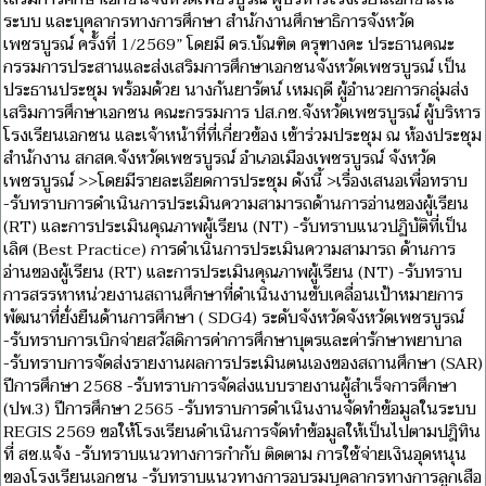
ระบบ และบุคลากรทางการศึกษา สำนักงานศึกษาธิการจังหวัด
เพชรบูรณ์ ครั้งที่ 1/2569” โดยมี ดร.บัณฑิต ครุฑางคะ ประธานคณะ
กรรมการประสานและส่งเสริมการศึกษาเอกชนจังหวัดเพชรบูรณ์ เป็น
ประธานประชุม พร้อมด้วย นางกันยารัตน์ เหมฤดี ผู้อำนวยการกลุ่มส่ง
เสริมการศึกษาเอกชน คณะกรรมการ ปส.กช.จังหวัดเพชรบูรณ์ ผู้บริหาร
โรงเรียนเอกชน และเจ้าหน้าที่ที่เกี่ยวข้อง เข้าร่วมประชุม ณ ห้องประชุม
สำนักงาน สกสค.จังหวัดเพชรบูรณ์ อำเภอเมืองเพชรบูรณ์ จังหวัด
เพชรบูรณ์ >>โดยมีรายละเอียดการประชุม ดังนี้ >เรื่องเสนอเพื่อทราบ
-รับทราบการดำเนินการประเมินความสามารถด้านการอ่านของผู้เรียน
(RT) และการประเมินคุณภาพผู้เรียน (NT) -รับทราบแนวปฏิบัติที่เป็น
เลิศ (Best Practice) การดำเนินการประเมินความสามารถ ด้านการ
อ่านของผู้เรียน (RT) และการประเมินคุณภาพผู้เรียน (NT) -รับทราบ
การสรรหาหน่วยงานสถานศึกษาที่ดำเนินงานขับเคลื่อนเป้าหมายการ
พัฒนาที่ยั่งยืนด้านการศึกษา ( SDG4) ระดับจังหวัดจังหวัดเพชรบูรณ์
-รับทราบการเบิกจ่ายสวัสดิการค่าการศึกษาบุตรและค่ารักษาพยาบาล
-รับทราบการจัดส่งรายงานผลการประเมินตนเองของสถานศึกษา (SAR)
ปีการศึกษา 2568 -รับทราบการจัดส่งแบบรายงานผู้สำเร็จการศึกษา
(ปพ.3) ปีการศึกษา 2565 -รับทราบการดำเนินงานจัดทำข้อมูลในระบบ
REGIS 2569 ขอให้โรงเรียนดำเนินการจัดทำข้อมูลให้เป็นไปตามปฎิทิน
ที่ สช.แจ้ง -รับทราบแนวทางการกำกับ ติดตาม การใช้จ่ายเงินอุดหนุน
ของโรงเรียนเอกชน -รับทราบแนวทางการอบรมบุคลากรทางการลูกเสือ