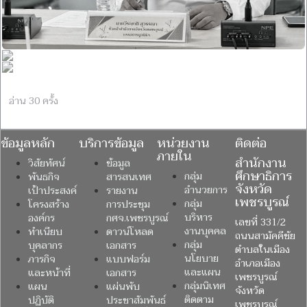
อ่าน 30 ครั้ง
ข้อมูลหลัก
บริการข้อมูล
หน่วยงาน
ติดต่อ
ภายใน
สำนักงาน
วิสัยทัศน์
ข้อมูล
ศึกษาธิการ
กลุ่ม
พันธกิจ
สารสนเทศ
จังหวัด
อำนวยการ
เป้าประสงค์
รายงาน
เพชรบูรณ์
กลุ่ม
โครงสร้าง
การประชุม
บริหาร
องค์กร
กศจ.เพชรบูรณ์
เลขที่ 331/2
งานบุคคล
ทำเนียบ
ดาวน์โหลด
ถนนสามัคคีชัย
กลุ่ม
บุคลากร
เอกสาร
ตำบลในเมือง
นโยบาย
ภารกิจ
แบบฟอร์ม
อำเภอเมือง
และแผน
และหน้าที่
เอกสาร
เพชรบูรณ์
กลุ่มนิเทศ
แผน
แผ่นพับ
จังหวัด
ติดตาม
ปฏิบัติ
ประชาสัมพันธ์
เพชรบูรณ์