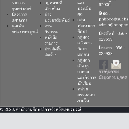
และ
ราชการ
กฎหมายที่
67000
ประเมิน
ยุทธศาสตร์
เกี่ยวข้อง
อีเมล :
ผล
โครงการ
ข่าว
pnbpeo@sueksa
กลุ่ม
แผนงาน
ประชาสัมพันธ์
admin@pnbpeo.
พัฒนาการ
จุดเน้น
ภาพ
ศึกษา
กศจ.เพชรบูรณ์
กิจกรรม
โทรศัพท์ : 056 -
กลุ่มส่ง
หนังสือ
029659
เสริมการ
ราชการ
โทรสาร : 056 -
ศึกษา
ข่าวจัดซื้อ
029938
เอกชน
จัดจ้าง
กลุ่มลูก
เสือ ยุว
การคุ้มครอง
กาชาด
ข้อมูลส่วนบุคคล
และกิจการ
นักเรียน
หน่วย
ตรวจสอบ
ภายใน
© 2026, สำนักงานศึกษาธิการจังหวัดเพชรบูรณ์