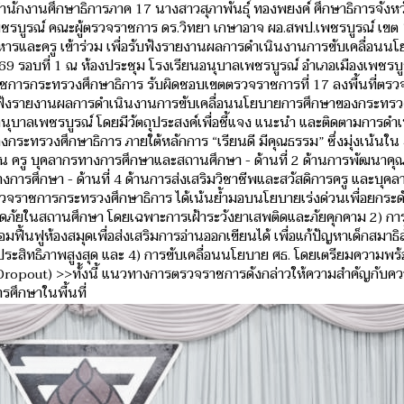
ำนักงานศึกษาธิการภาค 17 นางสาวสุภาพันธุ์ ทองพยงค์ ศึกษาธิการจังหว
พชรบูรณ์ คณะผู้ตรวจราชการ ดร.วิทยา เกษาอาจ ผอ.สพป.เพชรบูรณ์ เขต 
ิหารและครู เข้าร่วม เพื่อรับฟังรายงานผลการดำเนินงานการขับเคลื่อนน
รอบที่ 1 ณ ห้องประชุม โรงเรียนอนุบาลเพชรบูรณ์ อำเภอเมืองเพชรบู
ราชการกระทรวงศึกษาธิการ รับผิดชอบเขตตรวจราชการที่ 17 ลงพื้นที่ตร
ับฟังรายงานผลการดำเนินงานการขับเคลื่อนนโยบายการศึกษาของกระทรว
ุบาลเพชรบูรณ์ โดยมีวัตถุประสงค์เพื่อชี้แจง แนะนำ และติดตามการดำ
รวงศึกษาธิการ ภายใต้หลักการ “เรียนดี มีคุณธรรม” ซึ่งมุ่งเน้นใน 
เรียน ครู บุคลากรทางการศึกษาและสถานศึกษา - ด้านที่ 2 ด้านการพัฒนาคุณ
งการศึกษา - ด้านที่ 4 ด้านการส่งเสริมวิชาชีพและสวัสดิการครู และบุคล
ตรวจราชการกระทรวงศึกษาธิการ ได้เน้นย้ำมอบนโยบายเร่งด่วนเพื่อยกระ
ลอดภัยในสถานศึกษา โดยเฉพาะการเฝ้าระวังยาเสพติดและภัยคุกคาม 2) กา
ื้นฟูห้องสมุดเพื่อส่งเสริมการอ่านออกเขียนได้ เพื่อแก้ปัญหาเด็กสมาธิส
ดประสิทธิภาพสูงสุด และ 4) การขับเคลื่อนนโยบาย ศธ. โดยเตรียมความพ
ropout) >>ทั้งนี้ แนวทางการตรวจราชการดังกล่าวให้ความสำคัญกับค
รศึกษาในพื้นที่