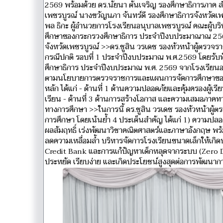
2569 พร้อมด้วย ดร.นัยนา ตันเจริญ รองศึกษาธิการภาค ส
เพชรบูรณ์ นางขวัญนภา จันทร์ดี รองศึกษาธิการจังหวัดเ
พล ธิกะ ผู้อำนวยการโรงเรียนอนุบาลเพชรบูรณ์ คณะผู้บร
ศึกษาของกระกรวงศึกษาธิการ ประจำปีงบประมาณาณ 2569 
จังหวัดเพชรบูรณ์ >>ดร.ชูสิน วรเดช รองหัวหน้าผู้ตรวจ
กรณีปกติ รอบที่ 1 ประจำปีงบประมาณ พ.ศ.2569 โดยร
ศึกษาธิการ ประจำปีงบประมาณ พ.ศ. 2569 จากโรงเรียนอน
ตามนโยบายการตรวจราชการและแผนการจัดการศึกษาของกระท
หลัก ได้แก่ - ด้านที่ 1 ด้านความปลอดภัยและคุ้มครองผู้
เรียน - ด้านที่ 3 ด้านการสร้างโอกาส และความเสมอภาคทา
ทางการศึกษา >>ในการนี้ ดร.ชูสิน วรเดช รองหัวหน้าผู้
การศึกษา โดยเน้นย้ำ 4 ประเด็นสำคัญ ได้แก่ 1) ความป
ผลสัมฤทธิ์ เร่งพัฒนาวิชาคณิตศาสตร์และภาษาอังกฤษ พร้อมฟ
ลดความเหลื่อมล้ำ บริหารจัดการโรงเรียนขนาดเล็กให้เกิ
Credit Bank และการแก้ปัญหาเด็กหลุดจากระบบ (Zero D
ประหยัด เรียบง่าย และเกิดประโยชน์สูงสุดต่อการพัฒนากา