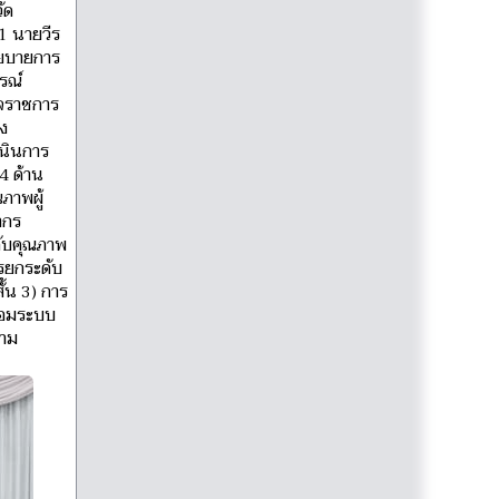
ัด
1 นายวีร
โยบายการ
รณ์
วจราชการ
ง
เนินการ
4 ด้าน
ภาพผู้
ากร
ดับคุณภาพ
รยกระดับ
ั้น 3) การ
ร้อมระบบ
วาม