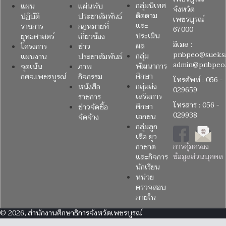
กลุ่มนิเทศ
แผน
แผ่นพับ
จังหวัด
ติดตาม
ปฏิบัติ
ประชาสัมพันธ์
เพชรบูรณ์
และ
ราชการ
กฎหมายที่
67000
ประเมิน
ยุทธศาสตร์
เกี่ยวข้อง
อีเมล :
ผล
โครงการ
ข่าว
pnbpeo@sueksa
กลุ่ม
แผนงาน
ประชาสัมพันธ์
admin@pnbpeo.
พัฒนาการ
จุดเน้น
ภาพ
ศึกษา
กศจ.เพชรบูรณ์
กิจกรรม
โทรศัพท์ : 056 -
กลุ่มส่ง
หนังสือ
029659
เสริมการ
ราชการ
โทรสาร : 056 -
ศึกษา
ข่าวจัดซื้อ
029938
เอกชน
จัดจ้าง
กลุ่มลูก
เสือ ยุว
การคุ้มครอง
กาชาด
ข้อมูลส่วนบุคคล
และกิจการ
นักเรียน
หน่วย
ตรวจสอบ
ภายใน
© 2026, สำนักงานศึกษาธิการจังหวัดเพชรบูรณ์