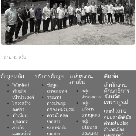
อ่าน 45 ครั้ง
ข้อมูลหลัก
บริการข้อมูล
หน่วยงาน
ติดต่อ
ภายใน
สำนักงาน
วิสัยทัศน์
ข้อมูล
ศึกษาธิการ
กลุ่ม
พันธกิจ
สารสนเทศ
จังหวัด
อำนวยการ
เป้าประสงค์
รายงาน
เพชรบูรณ์
กลุ่ม
โครงสร้าง
การประชุม
บริหาร
องค์กร
กศจ.เพชรบูรณ์
เลขที่ 331/2
งานบุคคล
ทำเนียบ
ดาวน์โหลด
ถนนสามัคคีชัย
กลุ่ม
บุคลากร
เอกสาร
ตำบลในเมือง
นโยบาย
ภารกิจ
แบบฟอร์ม
อำเภอเมือง
และแผน
และหน้าที่
เอกสาร
เพชรบูรณ์