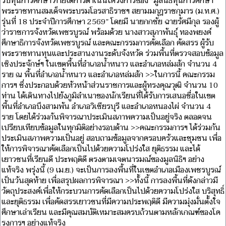
รับทุนการศึกษา ภายใต้การดำเนินโครงการของ "มูลนิธิทุนการศึกษา
พระราชทานสมเด็จพระบรมโอรสาธิราชฯ สยามมกุฎราชกุมาร (ม.ท.ศ.)
รุ่นที่ 18 ประจำปีการศึกษา 2569” โดยมี นายกกชัย ฉายรัศมีกุล รองผู้
ว่าราชการจังหวัดเพชรบูรณ์ พร้อมด้วย นางสาวสุภาพันธุ์ ทองพยงค์
ศึกษาธิการจังหวัดเพชรบูรณ์ และคณะกรรมการคัดเลือก คัดสรร ผู้รับ
พระราชทานทุนและประสานงานระดับจังหวัด ร่วมพื้นที่ตรวจสอบข้อมูล
เชิงประจักษ์ฯ ในเขตพื้นที่อำเภอน้ำหนาว และอำเภอหล่มสัก จำนวน 4
ราย ณ พื้นที่อำเภอน้ำหนาว และอำเภอหล่มสัก >>ในการนี้ คณะกรรม
การฯ ซึ่งประกอบด้วยหัวหน้าส่วนราชการและผู้ทรงคุณวุฒิ จำนวน 10
ท่าน ได้เดินทางไปยังภูมิลำเนาของนักเรียนที่ได้รับการเสนอชื่อในเขต
พื้นที่อำเภอบึงสามพัน อำเภอวิเชียรบุรี และอำเภอหนองไผ่ จำนวน 4
ราย โดยได้ร่วมกันพิจารณาประเมินสภาพความเป็นอยู่จริง ตลอดจน
เปรียบเทียบข้อมูลในทุกมิติอย่างรอบด้าน >>คณะกรรมการฯ ได้ร่วมกัน
ประเมินสภาพความเป็นอยู่ สอบถามข้อมูลจากครอบครัวและชุมชน เพื่อ
ให้การพิจารณาคัดเลือกเป็นไปด้วยความโปร่งใส ยุติธรรม และได้
เยาวชนที่เรียนดี ประพฤติดี ตรงตามเจตนารมณ์ของมูลนิธิฯ อย่าง
แท้จริง พรุ่งนี้ (9 เม.ย.) จะเป็นการลงพื้นที่ในเขตอำเภอเมืองเพชรบูรณ์
เป็นวันสุดท้าย เพื่อสรุปผลการพิจารณา >>ทั้งนี้ การลงพื้นที่ดังกล่าวมี
วัตถุประสงค์เพื่อให้กระบวนการคัดเลือกเป็นไปด้วยความโปร่งใส บริสุทธิ์
และยุติธรรม เพื่อคัดสรรเยาวชนที่มีความประพฤติดี มีความมุ่งมั่นตั้งใจ
ศึกษาเล่าเรียน และมีคุณสมบัติเหมาะสมครบถ้วนตามหลักเกณฑ์ของโค
รงการฯ อย่างแท้จริง