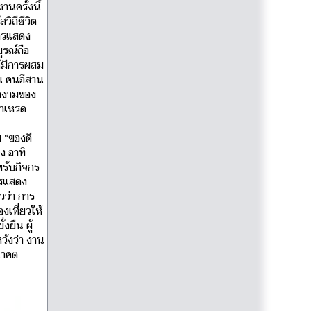
นครั้งนี้
วิถีชีวิต
การแสดง
ูรณ์ถือ
ห้มีการผสม
ีน คนอีสาน
งดงามของ
พาเหรด
ส
 “ของดี
ง อาทิ
หรับกิจกร
ารแสดง
วว่า การ
งเที่ยวให้
งยืน ผู้
วังว่า งาน
นาคต