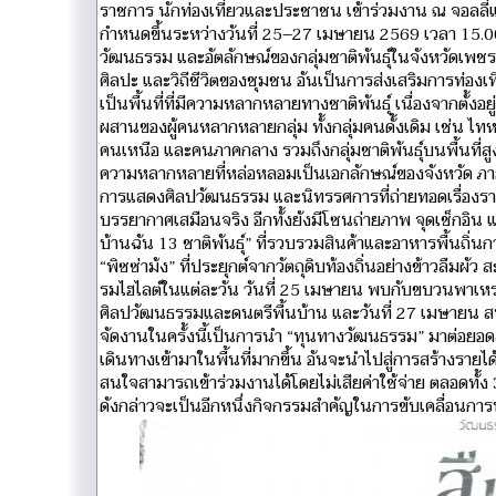
ราชการ นักท่องเที่ยวและประชาชน เข้าร่วมงาน ณ จอลลี่แ
กำหนดขึ้นระหว่างวันที่ 25–27 เมษายน 2569 เวลา 15.00–21
วัฒนธรรม และอัตลักษณ์ของกลุ่มชาติพันธุ์ในจังหวัดเพชรบ
ศิลปะ และวิถีชีวิตของชุมชน อันเป็นการส่งเสริมการท่องเ
เป็นพื้นที่ที่มีความหลากหลายทางชาติพันธุ์ เนื่องจากตั
ผสานของผู้คนหลากหลายกลุ่ม ทั้งกลุ่มคนดั้งเดิม เช่น ไทหล
คนเหนือ และคนภาคกลาง รวมถึงกลุ่มชาติพันธุ์บนพื้นที่สูง
ความหลากหลายที่หล่อหลอมเป็นเอกลักษณ์ของจังหวัด ภา
การแสดงศิลปวัฒนธรรม และนิทรรศการที่ถ่ายทอดเรื่องราวอย่
บรรยากาศเสมือนจริง อีกทั้งยังมีโซนถ่ายภาพ จุดเช็กอิน 
บ้านฉัน 13 ชาติพันธุ์” ที่รวบรวมสินค้าและอาหารพื้นถิ่น
“พิซซ่าม้ง” ที่ประยุกต์จากวัตถุดิบท้องถิ่นอย่างข้าวลืมผ
รมไฮไลต์ในแต่ละวัน วันที่ 25 เมษายน พบกับขบวนพาเหรด
ศิลปวัฒนธรรมและดนตรีพื้นบ้าน และวันที่ 27 เมษายน สนุก
จัดงานในครั้งนี้เป็นการนำ “ทุนทางวัฒนธรรม” มาต่อยอดสร้าง
เดินทางเข้ามาในพื้นที่มากขึ้น อันจะนำไปสู่การสร้างรายได
สนใจสามารถเข้าร่วมงานได้โดยไม่เสียค่าใช้จ่าย ตลอดทั้ง
ดังกล่าวจะเป็นอีกหนึ่งกิจกรรมสำคัญในการขับเคลื่อนการ