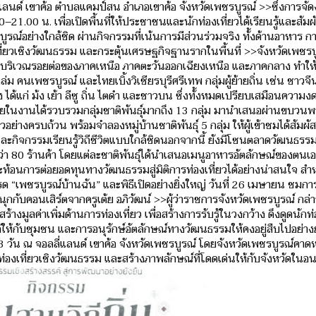
ลนด์ เขาค้อ ตำบลแคมป์สน อำเภอเขาค้อ จังหวัดเพชรบูรณ์ >>ซึ่งการจัดงา
.00 น. เพื่อเปิดพื้นที่ให้ประชาชนและนักท่องเที่ยวได้เรียนรู้และสัมผัส
ูรณ์อย่างใกล้ชิด ผ่านกิจกรรมที่เน้นการมีส่วนร่วมจริง ทั้งด้านอาหาร 
ที่ยวเชิงวัฒนธรรม และกระตุ้นเศรษฐกิจฐานรากในพื้นที่ >>จังหวัดเพชรบ
้งอยู่บริเวณรอยต่อของภาคเหนือ ภาคตะวันออกเฉียงเหนือ และภาคกลาง ทำใ
่ม คนเพชรบูรณ์ และไทยเบิ้งวิเชียรบุรีศรีเทพ กลุ่มผู้ย้ายถิ่น เช่น ชาวจ
 ได้แก่ ม้ง เย้า ลีซู ถิ่น ไตดำ และชาวบน ซึ่งทั้งหมดเปรียบเสมือนความ
ยในงานได้รวบรวมกลุ่มชาติพันธุ์มากถึง 13 กลุ่ม มานำเสนอผ่านขบวน
างครบถ้วน พร้อมจำลองหมู่บ้านชาติพันธุ์ 5 กลุ่ม ให้ผู้เข้าชมได้สัมผั
และกิจกรรมเรียนรู้วิถีชีวิตแบบใกล้ชิดนอกจากนี้ ยังมีโซนตลาดวัฒนธรรม
กว่า 80 ร้านค้า โดยแต่ละชาติพันธุ์ได้นำเสนอเมนูอาหารอัตลักษณ์ของตนเอ
ัว สะท้อนการต่อยอดทุนทางวัฒนธรรมสู่มิติการท่องเที่ยวได้อย่างน่าสนใจ สำ
 “เพชรบูรณ์บ้านฉัน” และพิธีเปิดอย่างยิ่งใหญ่ วันที่ 26 เมษายน ชมก
กับคอนเสิร์ตจากครูเต้ย อภิวัฒน์ >>ผู้ว่าราชการจังหวัดเพชรบูรณ์ กล่า
มูลค่าเพิ่มด้านการท่องเที่ยว เพื่อสร้างการรับรู้ในวงกว้าง ดึงดูดนักท่อ
้ให้กับชุมชน และการอนุรักษ์อัตลักษณ์ทางวัฒนธรรมให้คงอยู่สืบไปอย่างยั่
 3 วัน ณ จอลลี่แลนด์ เขาค้อ จังหวัดเพชรบูรณ์ โดยจังหวัดเพชรบูรณ์คาดห
ท่องเที่ยวเชิงวัฒนธรรม และสร้างภาพลักษณ์ที่โดดเด่นให้กับจังหวัดในอ