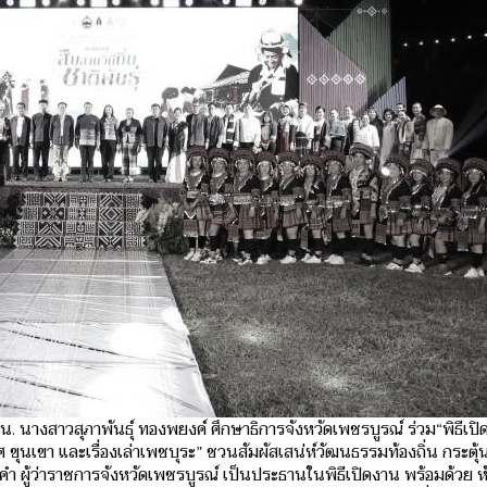
น. นางสาวสุภาพันธุ์ ทองพยงค์ ศึกษาธิการจังหวัดเพชรบูรณ์ ร่วม“พิธีเป
าศ ขุนเขา และเรื่องเล่าเพชบุระ” ชวนสัมผัสเสน่ห์วัฒนธรรมท้องถิ่น กระตุ้น
คำ ผู้ว่าราชการจังหวัดเพชรบูรณ์ เป็นประธานในพิธีเปิดงาน พร้อมด้วย ห