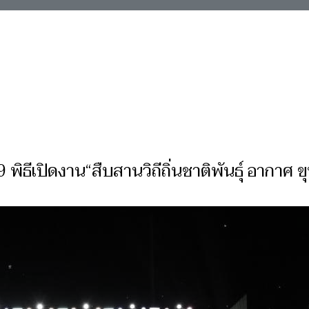
 พิธีเปิดงาน“สืบสานวิถีถิ่นชาติพันธุ์ อากาศ ข