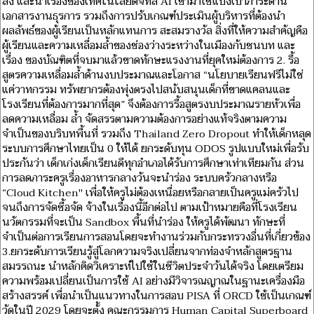
ลง และนำเรื่องของเทคโนโลยีดิจิทัล AI เข้ามาใช้แบ่งเบาภาระด้าน
เอกสารงานธุรการ รวมถึงการปรับเกณฑ์ประเมินผู้บริหารที่ต้องนำ
ผลลัพธ์ของผู้เรียนเป็นหลักแทนการ สะสมรางวัล สิ่งที่ให้ความสำคัญคือ
ผู้เรียนและความเหลื่อมล้ำของช่องว่างระหว่างในเมืองกับชนบท และ
เรื่อง ของบัณฑิตที่จบมาแล้วขาดทักษะแรงงานที่ยุคใหม่ต้องการ 2. รื้อ
สูตรความเหลื่อมล้ำด้านงบประมาณและโอกาส “นโยบายเรียนฟรีไม่ใช่
แค่วาทกรรม ทรัพยากรต้องพุ่งตรงไปสนับสนุนเด็กที่ขาดแคลนและ
โรงเรียนที่ต้องการมากที่สุด” จึงต้องการรื้อสูตรงบประมาณรายหัวเพื่อ
ลดความเหลื่อม ล้ำ จัดสรรตามความต้องการอย่างแท้จริงตามความ
จำเป็นของบริบทพื้นที่ รวมถึง Thailand Zero Dropout ทำให้เด็กหลุด
ระบบการศึกษาไทยเป็น 0 ให้ได้ ยกระดับทุน ODOS รูปแบบใหม่เพื่อรับ
ประกันว่า เด็กเก่งเด็กเรียนดีทุกอำเภอได้รับการศึกษาเท่าเทียมกัน ส่วน
การลดภาระครูเรื่องอาหารกลางวันจะนำร่อง ระบบครัวกลางหรือ
“Cloud Kitchen" เพื่อให้ครูไม่ต้องเหนื่อยหรือกลายเป็นครูแม่ครัวไป
จนถึงการจัดซื้อจัด จ้างในเรื่องนี้อีกต่อไป ตามเป้าหมายคือที่โรงเรียน
นวัตกรรมที่จะเป็น Sandbox พื้นที่นำร่อง ให้ครูได้พัฒนา ทักษะที่
จำเป็นต่อการเรียนการสอนโดยจะทำงานร่วมกับกระทรวงอื่นที่เกี่ยวข้อง
3.ยกระดับการเรียนรู้สู่โลกความจริงเปลี่ยนจากท่องจำหลักสูตรฐาน
สมรรถนะ นำหลักคิดวิเคราะห์ไปใช้ในชีวิตประจำวันได้จริง โดยเตรียม
ความพร้อมเปลี่ยนเป็นการใช้ AI อย่างมีวิจารณญาณในฐานะเครื่องมือ
สร้างสรรค์ เพื่อนำเป็นแนวทางในการสอบ PISA ที่ ORCD ใช้เป็นเกณฑ์
วัดในปี 2029 โดยจะตั้ง คณะกรรมการ Human Capital Superboard