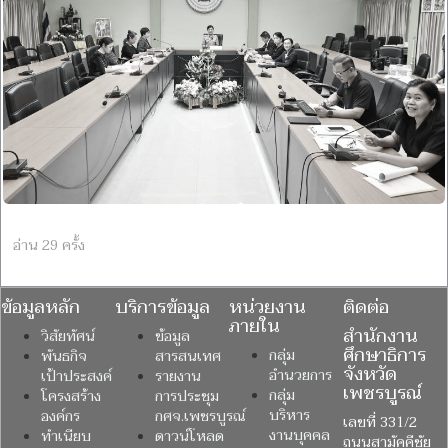
อ่าน 29 ครั้ง
ข้อมูลหลัก
บริการข้อมูล
หน่วยงาน
ติดต่อ
ภายใน
สำนักงาน
วิสัยทัศน์
ข้อมูล
ศึกษาธิการ
กลุ่ม
พันธกิจ
สารสนเทศ
จังหวัด
อำนวยการ
เป้าประสงค์
รายงาน
เพชรบูรณ์
กลุ่ม
โครงสร้าง
การประชุม
บริหาร
องค์กร
กศจ.เพชรบูรณ์
เลขที่ 331/2
งานบุคคล
ทำเนียบ
ดาวน์โหลด
ถนนสามัคคีชัย