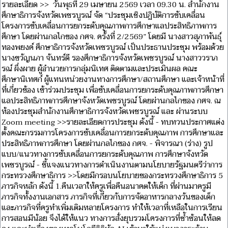
รายละเอียด >> วันพุธที่ 29 เมษายน 2569 เวลา 09.30 น. สำนักงาน
ศึกษาธิการจังหวัดเพชรบูรณ์ จัด “ประชุมเชิงปฏิบัติการขับเคลื่อน
โครงการขับเคลื่อนการยกระดับคุณภาพการศึกษาแลประสิทธิภาพการ
ศึกษา โดยผ่านกลไกของ กศจ. ครั้งที่ 2/2569” โดยมี นางสาวสุภาพันธุ์
ทองพยงค์ ศึกษาธิการจังหวัดเพชรบูรณ์ เป็นประธานประชุม พร้อมด้วย
นางขวัญนภา จันทร์ดี รองศึกษาธิการจังหวัดเพชรบูรณ์ นางสาววราภ
รณ์ ผึ่งผาย ผู้อำนวยการกลุ่มนิเทศ ติดตามและประเมินผล คณะ
ศึกษานิเทศก์ ผู้แทนหน่วยงานทางการศึกษา/สถานศึกษา และเจ้าหน้าที่
ที่เกี่ยวข้อง เข้าร่วมประชุม เพื่อขับเคลื่อนการยกระดับคุณภาพการศึกษา
แลประสิทธิภาพการศึกษาจังหวัดเพชรบูรณ์ โดยผ่านกลไกของ กศจ. ณ
ห้องประชุมสำนักงานศึกษาธิการจังหวัดเพชรบูรณ์ และ ผ่านระบบ
Zoom meeting >>รายละเอียดการประชุม ดังนี้ - ทบทวนประกาศแต่ง
ตั้งคณะกรรมการโครงการขับเคลื่อนการยกระดับคุณภาพ การศึกษาและ
ประสิทธิภาพการศึกษา โดยผ่านกลไกของ กศจ. - พิจารณา (ร่าง) รูป
แบบ/แนวทางการขับเคลื่อนการยกระดับคุณภาพ การศึกษาจังหวัด
เพชรบูรณ์ - ชี้แจงแนวทางการดำเนินงานตามนโยบายรัฐมนตรีว่าการ
กระทรวงศึกษาธิการ >>โดยมีกรอบนโยบายของกระทรวงศึกษาธิการ 5
ภารกิจหลัก ดังนี้ 1.คืนเวลาให้ครูเพื่อคืนอนาคตให้เด็ก ที่ผ่านมาครูมี
ภารกิจทั้งงานเอกสาร ภารกิจที่เกี่ยวกับการจัดอาหารกลางวันของเด็ก
และภารกิจที่ครูทำเพิ่มเติมหลายโครงการ ทำให้เวลาที่เหลือในการเรียน
การสอนมีน้อย จึงได้ให้แนว ทางการสั่งยุบรวมโครงการที่ซ้ำซ้อนให้ลด