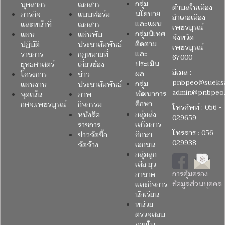
กลุ่ม
บุคลากร
เอกสาร
ตำบลในเมือง
นโยบาย
ภารกิจ
แบบฟอร์ม
อำเภอเมือง
และแผน
และหน้าที่
เอกสาร
เพชรบูรณ์
กลุ่มนิเทศ
แผน
แผ่นพับ
จังหวัด
ติดตาม
ปฏิบัติ
ประชาสัมพันธ์
เพชรบูรณ์
และ
ราชการ
กฎหมายที่
67000
ประเมิน
ยุทธศาสตร์
เกี่ยวข้อง
อีเมล :
ผล
โครงการ
ข่าว
pnbpeo@sueksa
กลุ่ม
แผนงาน
ประชาสัมพันธ์
admin@pnbpeo.
พัฒนาการ
จุดเน้น
ภาพ
ศึกษา
กศจ.เพชรบูรณ์
กิจกรรม
โทรศัพท์ : 056 -
กลุ่มส่ง
หนังสือ
029659
เสริมการ
ราชการ
โทรสาร : 056 -
ศึกษา
ข่าวจัดซื้อ
029938
เอกชน
จัดจ้าง
กลุ่มลูก
เสือ ยุว
การคุ้มครอง
กาชาด
ข้อมูลส่วนบุคคล
และกิจการ
นักเรียน
หน่วย
ตรวจสอบ
ภายใน