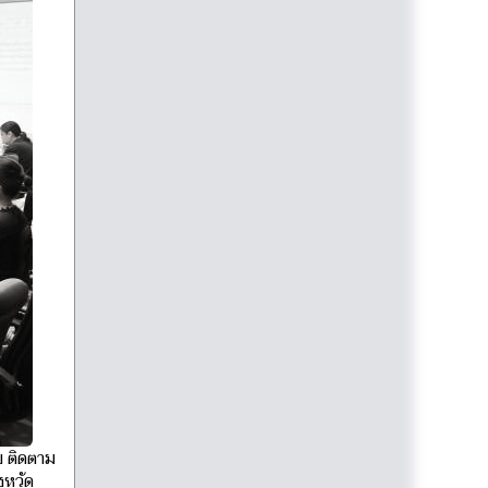
บ ติดตาม
งหวัด