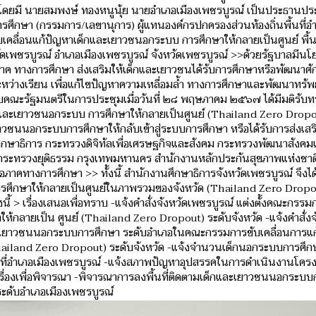
” โดยมี นายสมพงษ์ ทองหนูนุ้ย นายอำเภอเมืองเพชรบูรณ์ เป็นประธานปร
ารศึกษา (กรรมการ/เลขานุการ) ผู้แทนองค์กรปกครองส่วนท้องถิ่นพื้นที่อ
ื่อขับเคลื่อนแก้ปัญหาเด็กและเยาวชนอกระบบ การศึกษาให้กลายเป็นศูนย์ พื้น
ัดเพชรบูรณ์ อำเภอเมืองเพชรบูรณ์ จังหวัดเพชรบูรณ์ >>ด้วยรัฐบาลมีน
ค ทางการศึกษา ส่งเสริมให้เด็กและเยาวชนได้รับการศึกษาหรือพัฒนาศ
ระหว่างเรียน เพื่อแก้ไขปัญหาความเหลื่อมล้ำ ทางการศึกษาและพัฒนาทรั
คณะรัฐมนตรีในการประชุมเมื่อวันที่ ๒๘ พฤษภาคม ๒๕๖๗ ได้มีมติรับ
และเยาวชนอกระบบ การศึกษาให้กลายเป็นศูนย์ (Thailand Zero Dropou
ยาวชนนอกระบบการศึกษาให้กลับเข้าสู่ระบบการศึกษา หรือได้รับการส่งเส
กษาธิการ กระทรวงดิจิทัลเพื่อเศรษฐกิจและสังคม กระทรวงพัฒนาสังค
ระทรวงยุติธรรม กรุงเทพมหานคร สำนักงานหลักประกันสุขภาพแห่งชาต
ภาคทางการศึกษา >> ทั้งนี้ สำนักงานศึกษาธิการจังหวัดเพชรบูรณ์ จึงได
ศึกษาให้กลายเป็นศูนย์ในภาพรวมของจังหวัด (Thailand Zero Dropout)
ี้ > เรื่องเสนอเพื่อทราบ -แจ้งคำสั่งจังหวัดเพชรบูรณ์ แต่งตั้งคณะกรรม
กลายเป็น ศูนย์ (Thailand Zero Dropout) ระดับจังหวัด -แจ้งคำสั่งจ
ละเยาวชนนอกระบบการศึกษา ระดับอำเภอในคณะกรรมการขับเคลื่อนการแ
ailand Zero Dropout) ระดับจังหวัด -แจ้งจำนวนเด็กนอกระบบการศึกษ
ที่อำเภอเมืองเพชรบูรณ์ -แจ้งสภาพปัญหาอุปสรรคในการดำเนินงานโคร
เรื่องเพื่อพิจารณา -พิจารณาการลงพื้นที่ติดตามเด็กและเยาวชนนอกระบ
ระดับอำเภอเมืองเพชรบูรณ์