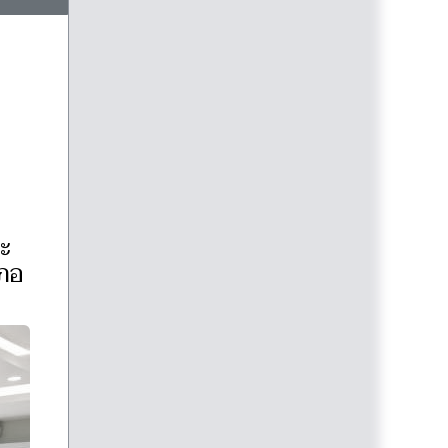
ละ
เภอ