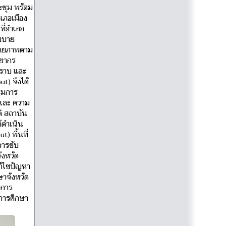
ะชุม พร้อม
ำเภอเมือง
ที่อำเภอ
โยบาย
ักยภาพตาม
พยากร
ทราบ และ
t) จึงได้
ริมการ
มและ ความ
ิ สถาบัน
้ดำเนิน
 พื้นที่
การขับ
ังหวัด
ก้ไขปัญหา
าจังหวัด
งการ
บการศึกษา