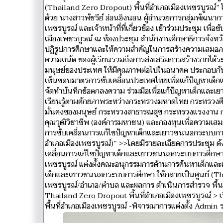
(Thailand Zero Dropout) พื้นที่อำเภอเมืองเพชรบูรณ์
ด้วย นางสาวพัชรีย์ อ่อนอิงนอน ผู้อำนวยการกลุ่มพัฒนาก
เพชรบูรณ์ และเจ้าหน้าที่ที่เกี่ยวข้อง เข้าร่วมประชุม เพ
เมืองเพชรบูรณ์ ณ ห้องประชุม สำนักงานศึกษาธิการจังหว
ปฏิรูปการศึกษาและให้ความสำคัญในการสร้างความเสมอภา
ความถนัด ของผู้เรียนรวมถึงการส่งเสริมการสร้างรายได้
มนุษย์ของประเทศ ให้มีคุณภาพต่อไปในอนาคต ประกอบกับ
เห็นชอบมาตรการขับเคลื่อนประเทศไทยเพื่อแก้ปัญหาเด็ก
จัดทำบันทึกข้อตกลงความ ร่วมมือเพื่อแก้ปัญหาเด็กและเ
เรียนรู้ตามศักยภาพระหว่างกระทรวงมหาดไทย กระทรวงศึ
มั่นคงของมนุษย์ กระทรวงสาธารณสุข กระทรวงแรงงาน ก
คุณวุฒิวิชาชีพ (องค์การมหาชน) และกองทุนเพื่อความเสมอ
การขับเคลื่อนการแก้ไขปัญหาเด็กและเยาวชนนอกระบบการ
อำเภอเมืองเพชรบูรณ์)” >>โดยมีรายละเอียดการประชุม ดังน
เคลื่อนการแก้ไขปัญหาเด็กและเยาวชนนอกระบบการศึกษาให้
เพชรบูรณ์ แต่งตั้งคณะอนุกรรมการด้านการค้นหาเด็กแ
เด็กและเยาวชนนอกระบบการศึกษา ให้กลายเป็นศูนย์ (Th
เพชรบูรณ์/อำเภอ/ตำบล และผลการ ดำเนินการสำรวจ พื้น
Thailand Zero Dropout พื้นที่อำเภอเมืองเพชรบูรณ์ > 
พื้นที่อำเภอเมืองเพชรบูรณ์ -พิจารณาการแต่งตั้ง Admin 