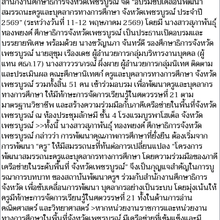
สำนักงานศึกษาธิการจังหวัดเพชรบูรณ์ จัด “อบรมขับเคลื่อนพัฒนา
สมรรถนะครูและบุคลากรทางการศึกษา จังหวัดเพชรบูรณ์ ประจำปี
2569” (ระหว่างวันที่ 11-12 พฤษภาคม 2569) โดยมี นางสาวสุภาพันธ์ุ
ทองพยงค์ ศึกษาธิการจังหวัดเพชรบูรณ์ เป็นประธานเปิดอบรมและ
บรรยายพิเศษ พร้อมด้วย นางขวัญนภา จันทร์ดี รองศึกษาธิการจังหวัด
เพชรบูรณ์ นายสุขุม เรืองเดช ผู้อำนวยการกลุ่มบริหารงานบุคคล (ผู้
แทน ศธภ.17) นางสาววราภรณ์ ผึ่งผาย ผู้อำนวยการกลุ่มนิเทศ ติดตาม
และประเมินผล คณะศึกษานิเทศก์ ครูและบุคลากรทางการศึกษา จังหวัด
เพชรบูรณ์ รวมทั้งสิ้น 51 คน เข้าร่วมอบรม เพื่อพัฒนาครูและบุคลากร
ทางการศึกษา ให้มีทักษะการจัดการเรียนรู้ในศตวรรษที่ 21 ตาม
มาตรฐานวิชาชีพ และสร้างความร่วมมือกับภาคีเครือข่ายในพื้นที่จังหวัด
เพชรบูรณ์ ณ ห้องประชุมลักษมี ชั้น 4 โรงแรมบูรพาโฮเต็ล จังหวัด
เพชรบูรณ์ >>ทั้งนี้ นางสาวสุภาพันธ์ุ ทองพยงค์ ศึกษาธิการจังหวัด
เพชรบูรณ์ กล่าวว่า การพัฒนาคุณภาพการศึกษาที่ยั่งยืน ต้องเริ่มจาก
การพัฒนา “ครู” ให้มีสมรรถนะที่ทันต่อการเปลี่ยนแปลง “โครงการ
พัฒนาสมรรถนะครูและบุคลากรทางการศึกษา โดยความร่วมมือของภาคี
เครือข่ายในระดับพื้นที่ จังหวัดเพชรบูรณ์” จึงเป็นกุญแจสำคัญในการบู
รณาการบทบาท ของสถาบันพัฒนาครูฯ ร่วมกับสำนักงานศึกษาธิการ
จังหวัด เพื่อขับเคลื่อนการพัฒนา บุคลากรอย่างเป็นระบบ โดยมุ่งเน้นให้
ครูมีทักษะการจัดการเรียนรู้ในศตวรรษที่ 21 ทั้งในด้านการอ่าน
คณิตศาสตร์ และวิทยาศาสตร์ >หากหน่วยงานราชการและหน่วยงาน
ทางการศึกษาในพื้นที่จังหวัดเพชรบูรณ์ มีเครือข่ายที่เข้มแข็งและมี