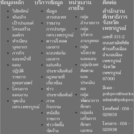
ข้อมูลหลัก
บริการข้อมูล
หน่วยงาน
ติดต่อ
ภายใน
สำนักงาน
วิสัยทัศน์
ข้อมูล
ศึกษาธิการ
กลุ่ม
พันธกิจ
สารสนเทศ
จังหวัด
อำนวยการ
เป้าประสงค์
รายงาน
เพชรบูรณ์
กลุ่ม
โครงสร้าง
การประชุม
บริหาร
องค์กร
กศจ.เพชรบูรณ์
เลขที่ 331/2
งานบุคคล
ทำเนียบ
ดาวน์โหลด
ถนนสามัคคีชัย
กลุ่ม
บุคลากร
เอกสาร
ตำบลในเมือง
นโยบาย
ภารกิจ
แบบฟอร์ม
อำเภอเมือง
และแผน
และหน้าที่
เอกสาร
เพชรบูรณ์
กลุ่มนิเทศ
แผน
แผ่นพับ
จังหวัด
ติดตาม
ปฏิบัติ
ประชาสัมพันธ์
เพชรบูรณ์
และ
ราชการ
กฎหมายที่
67000
ประเมิน
ยุทธศาสตร์
เกี่ยวข้อง
อีเมล :
ผล
โครงการ
ข่าว
pnbpeo@sueksa
กลุ่ม
แผนงาน
ประชาสัมพันธ์
admin@pnbpeo.
พัฒนาการ
จุดเน้น
ภาพ
ศึกษา
กศจ.เพชรบูรณ์
กิจกรรม
โทรศัพท์ : 056 -
กลุ่มส่ง
หนังสือ
029659
เสริมการ
ราชการ
โทรสาร : 056 -
ศึกษา
ข่าวจัดซื้อ
029938
เอกชน
จัดจ้าง