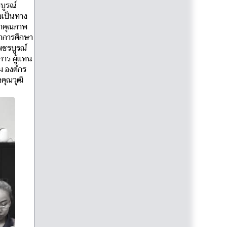
บูรณ์
อเป็นทาง
นาคุณภาพ
ภาการศึกษา
พชรบูรณ์
าร ผู้แทน
ม องค์กร
คุณวุฒิ