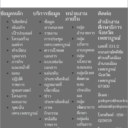
ข้อมูลหลัก
บริการข้อมูล
หน่วยงาน
ติดต่อ
ภายใน
สำนักงาน
วิสัยทัศน์
ข้อมูล
ศึกษาธิการ
กลุ่ม
พันธกิจ
สารสนเทศ
จังหวัด
อำนวยการ
เป้าประสงค์
รายงาน
เพชรบูรณ์
กลุ่ม
โครงสร้าง
การประชุม
บริหาร
องค์กร
กศจ.เพชรบูรณ์
เลขที่ 331/2
งานบุคคล
ทำเนียบ
ดาวน์โหลด
ถนนสามัคคีชัย
กลุ่ม
บุคลากร
เอกสาร
ตำบลในเมือง
นโยบาย
ภารกิจ
แบบฟอร์ม
อำเภอเมือง
และแผน
และหน้าที่
เอกสาร
เพชรบูรณ์
กลุ่มนิเทศ
แผน
แผ่นพับ
จังหวัด
ติดตาม
ปฏิบัติ
ประชาสัมพันธ์
เพชรบูรณ์
และ
ราชการ
กฎหมายที่
67000
ประเมิน
ยุทธศาสตร์
เกี่ยวข้อง
อีเมล :
ผล
โครงการ
ข่าว
pnbpeo@sueksa
กลุ่ม
แผนงาน
ประชาสัมพันธ์
admin@pnbpeo.
พัฒนาการ
จุดเน้น
ภาพ
ศึกษา
กศจ.เพชรบูรณ์
กิจกรรม
โทรศัพท์ : 056 -
กลุ่มส่ง
หนังสือ
029659
เสริมการ
ราชการ