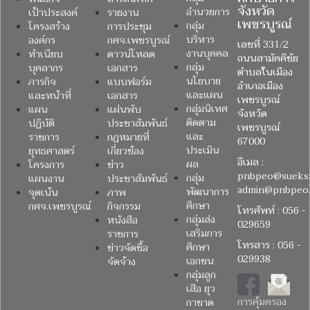
จังหวัด
อำนวยการ
เป้าประสงค์
รายงาน
เพชรบูรณ์
กลุ่ม
โครงสร้าง
การประชุม
บริหาร
องค์กร
กศจ.เพชรบูรณ์
เลขที่ 331/2
งานบุคคล
ทำเนียบ
ดาวน์โหลด
ถนนสามัคคีชัย
กลุ่ม
บุคลากร
เอกสาร
ตำบลในเมือง
นโยบาย
ภารกิจ
แบบฟอร์ม
อำเภอเมือง
และแผน
และหน้าที่
เอกสาร
เพชรบูรณ์
กลุ่มนิเทศ
แผน
แผ่นพับ
จังหวัด
ติดตาม
ปฏิบัติ
ประชาสัมพันธ์
เพชรบูรณ์
และ
ราชการ
กฎหมายที่
67000
ประเมิน
ยุทธศาสตร์
เกี่ยวข้อง
อีเมล :
ผล
โครงการ
ข่าว
pnbpeo@sueksa
กลุ่ม
แผนงาน
ประชาสัมพันธ์
admin@pnbpeo.
พัฒนาการ
จุดเน้น
ภาพ
ศึกษา
กศจ.เพชรบูรณ์
กิจกรรม
โทรศัพท์ : 056 -
กลุ่มส่ง
หนังสือ
029659
เสริมการ
ราชการ
โทรสาร : 056 -
ศึกษา
ข่าวจัดซื้อ
029938
เอกชน
จัดจ้าง
กลุ่มลูก
เสือ ยุว
การคุ้มครอง
กาชาด