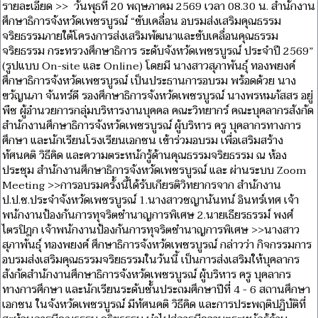
รายละเอียด >> วันพุธที่ 20 พฤษภาคม 2569 เวลา 08.30 น. สำนักงาน
ศึกษาธิการจังหวัดเพชรบูรณ์ “ขับเคลื่อน อบรมส่งเสริมคุณธรรม
จริยธรรมภายใต้โครงการส่งเสริมพัฒนาและขับเคลื่อนคุณธรรม
จริยธรรม กระทรวงศึกษาธิการ ระดับจังหวัดเพชรบูรณ์ ประจำปี 2569”
(รูปแบบ On-site และ Online) โดยมี นางสาวสุภาพันธุ์ ทองพยงค์
ศึกษาธิการจังหวัดเพชรบูรณ์ เป็นประธานการอบรม พร้อดด้วย นาง
ขวัญนภา จันทร์ดี รองศึกษาธิการจังหวัดเพชรบูรณ์ นางพรหมภัสสร อยู่
พืช ผู้อำนวยการกลุ่มบริหารงานบุคคล คณะวิทยากร์ คณะบุคลากรสังกัด
สำนักงานศึกษาธิการจังหวัดเพชรบูรณ์ ผู้บริหาร ครู บุคลากรทางการ
ศึกษา และนักเรียนโรงเรียนเอกชน เข้าร่วมอบรม เพื่อเสริมสร้าง
ทัศนคติ วิธีคิด และความตระหนักรู้ด้านคุณธรรมจริยธรรม ณ ห้อง
ประชุม สำนักงานศึกษาธิการจังหวัดเพชรบูรณ์ และ ผ่านระบบ Zoom
Meeting >>การอบรมครั้งนี้ได้รับเกียรติวิทยากรจาก สำนักงาน
ป.ป.ช.ประจำจังหวัดเพชรบูรณ์ 1.นางสาวชญานันทน์ อินทร์เทศ เจ้า
พนักงานป้องกันการทุจริตชำนาญการพิเศษ 2.นายเธียรธรรม์ พงศ์
ไตรปิฎก เจ้าพนักงานป้องกันการทุจริตชำนาญการพิเศษ >>นางสาว
สุภาพันธุ์ ทองพยงค์ ศึกษาธิการจังหวัดเพชรบูรณ์ กล่าวว่า กิจกรรมการ
อบรมส่งเสริมคุณธรรมจริยธรรมในวันนี้ เป็นการส่งเสริมให้บุคลากร
สังกัดสำนักงานศึกษาธิการจังหวัดเพชรบูรณ์ ผู้บริหาร ครู บุคลากร
ทางการศึกษา และนักเรียนระดับชั้นประถมศึกษาปีที่ 4 - 6 สถานศึกษา
เอกชน ในจังหวัดเพชรบูรณ์ มีทัศนคติ วิธีคิด และการประพฤติปฏิบัติที่