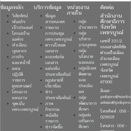
ข้อมูลหลัก
บริการข้อมูล
หน่วยงาน
ติดต่อ
ภายใน
สำนักงาน
วิสัยทัศน์
ข้อมูล
ศึกษาธิการ
กลุ่ม
พันธกิจ
สารสนเทศ
จังหวัด
อำนวยการ
เป้าประสงค์
รายงาน
เพชรบูรณ์
กลุ่ม
โครงสร้าง
การประชุม
บริหาร
องค์กร
กศจ.เพชรบูรณ์
เลขที่ 331/2
งานบุคคล
ทำเนียบ
ดาวน์โหลด
ถนนสามัคคีชัย
กลุ่ม
บุคลากร
เอกสาร
ตำบลในเมือง
นโยบาย
ภารกิจ
แบบฟอร์ม
อำเภอเมือง
และแผน
และหน้าที่
เอกสาร
เพชรบูรณ์
กลุ่มนิเทศ
แผน
แผ่นพับ
จังหวัด
ติดตาม
ปฏิบัติ
ประชาสัมพันธ์
เพชรบูรณ์
และ
ราชการ
กฎหมายที่
67000
ประเมิน
ยุทธศาสตร์
เกี่ยวข้อง
อีเมล :
ผล
โครงการ
ข่าว
pnbpeo@sueksa
กลุ่ม
แผนงาน
ประชาสัมพันธ์
admin@pnbpeo.
พัฒนาการ
จุดเน้น
ภาพ
ศึกษา
กศจ.เพชรบูรณ์
กิจกรรม
โทรศัพท์ : 056 -
กลุ่มส่ง
หนังสือ
029659
เสริมการ
ราชการ
โทรสาร : 056 -
ศึกษา
ข่าวจัดซื้อ