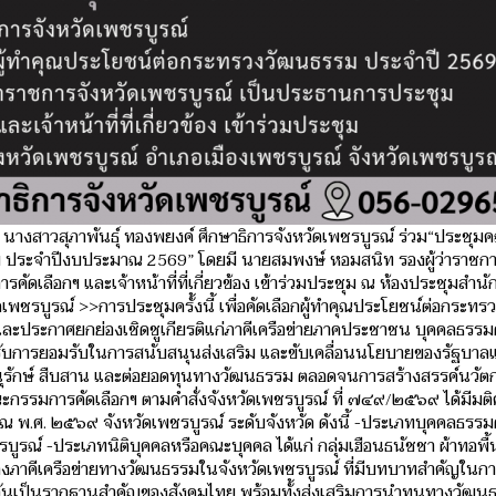
. นางสาวสุภาพันธ์ุ ทองพยงค์ ศึกษาธิการจังหวัดเพชรบูรณ์ ร่วม“ประชุม
 ประจำปีงบประมาณ 2569” โดยมี นายสมพงษ์ หอมสนิท รองผู้ว่าราชกา
ดเลือกฯ และเจ้าหน้าที่ที่เกี่ยวข้อง เข้าร่วมประชุม ณ ห้องประชุมสำน
พชรบูรณ์ >>การประชุมครั้งนี้ เพื่อคัดเลือกผู้ทำคุณประโยชน์ต่อกระทร
ะประกาศยกย่องเชิดชูเกียรติแก่ภาคีเครือข่ายภาคประชาชน บุคคลธรรม
ได้รับการยอมรับในการสนับสนุนส่งเสริม และขับเคลื่อนนโยบายของรัฐบาล
นุรักษ์ สืบสาน และต่อยอดทุนทางวัฒนธรรม ตลอดจนการสร้างสรรค์นวั
กรรมการคัดเลือกฯ ตามคำสั่งจังหวัดเพชรบูรณ์ ที่ ๗๔๙/๒๕๖๙ ได้มีมติคั
ศ. ๒๕๖๙ จังหวัดเพชรบูรณ์ ระดับจังหวัด ดังนี้ -ประเภทบุคคลธรรมด
รณ์ -ประเภทนิติบุคคลหรือคณะบุคคล ได้แก่ กลุ่มเฮือนธนัชชา ผ้าทอพื้
องภาคีเครือข่ายทางวัฒนธรรมในจังหวัดเพชรบูรณ์ ที่มีบทบาทสำคัญในการ
ันเป็นรากฐานสำคัญของสังคมไทย พร้อมทั้งส่งเสริมการนำทุนทางวัฒ