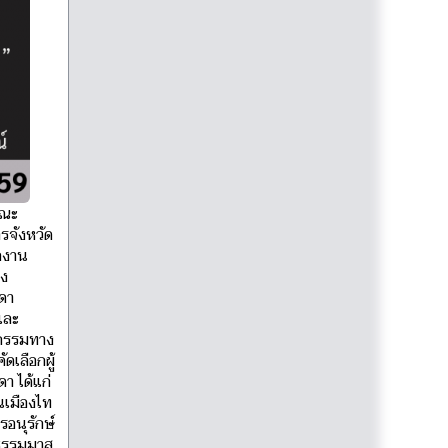
คณะ
รจังหวัด
ักงาน
วง
ดา
และ
ตกรรมทาง
ดเลือกผู้
า ได้แก่
นเมืองไท
อนุรักษ์
นธรรมมาส