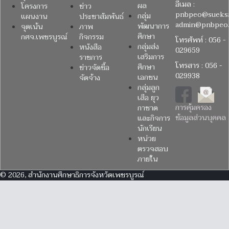
อีเมล :
ผล
โครงการ
ข่าว
pnbpeo@sueksa
กลุ่ม
แผนงาน
ประชาสัมพันธ์
admin@pnbpeo.
พัฒนาการ
จุดเน้น
ภาพ
ศึกษา
กศจ.เพชรบูรณ์
กิจกรรม
โทรศัพท์ : 056 -
กลุ่มส่ง
หนังสือ
029659
เสริมการ
ราชการ
โทรสาร : 056 -
ศึกษา
ข่าวจัดซื้อ
029938
เอกชน
จัดจ้าง
กลุ่มลูก
เสือ ยุว
การคุ้มครอง
กาชาด
ข้อมูลส่วนบุคคล
และกิจการ
นักเรียน
หน่วย
ตรวจสอบ
ภายใน
© 2026, สำนักงานศึกษาธิการจังหวัดเพชรบูรณ์