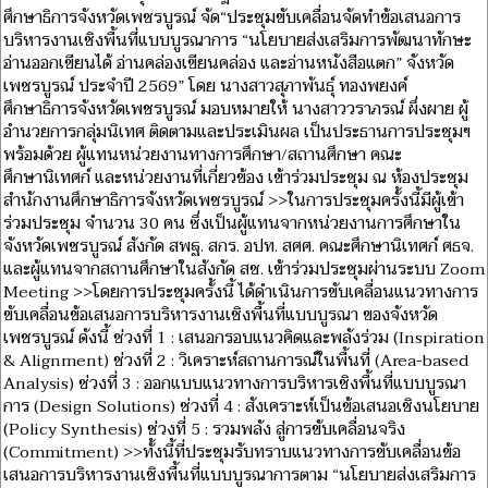
ศึกษาธิการจังหวัดเพชรบูรณ์ จัด“ประชุมขับเคลื่อนจัดทำข้อเสนอการ
บริหารงานเชิงพื้นที่แบบบูรณาการ “นโยบายส่งเสริมการพัฒนาทักษะ
อ่านออกเขียนได้ อ่านคล่องเขียนคล่อง และอ่านหนังสือแตก” จังหวัด
เพชรบูรณ์ ประจำปี 2569” โดย นางสาวสุภาพันธุ์ ทองพยงค์
ศึกษาธิการจังหวัดเพชรบูรณ์ มอบหมายให้ นางสาววราภรณ์ ผึ่งผาย ผู้
อำนวยการกลุ่มนิเทศ ติดตามและประเมินผล เป็นประธานการประชุมฯ
พร้อมด้วย ผู้แทนหน่วยงานทางการศึกษา/สถานศึกษา คณะ
ศึกษานิเทศก์ และหน่วยงานที่เกี่ยวข้อง เข้าร่วมประชุม ณ ห้องประชุม
สำนักงานศึกษาธิการจังหวัดเพชรบูรณ์ >>ในการประชุมครั้งนี้มีผู้เข้า
ร่วมประชุม จำนวน 30 คน ซึ่งเป็นผู้แทนจากหน่วยงานการศึกษาใน
จังหวัดเพชรบูรณ์ สังกัด สพฐ. สกร. อปท. สศศ. คณะศึกษานิเทศก์ ศธจ.
และผู้แทนจากสถานศึกษาในสังกัด สช. เข้าร่วมประชุมผ่านระบบ Zoom
Meeting >>โดยการประชุมครั้งนี้ ได้ดำเนินการขับเคลื่อนแนวทางการ
ขับเคลื่อนข้อเสนอการบริหารงานเชิงพื้นที่แบบบูรณา ของจังหวัด
เพชรบูรณ์ ดังนี้ ช่วงที่ 1 : เสนอกรอบแนวคิดและพลังร่วม (Inspiration
& Alignment) ช่วงที่ 2 : วิเคราะห์สถานการณ์ในพื้นที่ (Area-based
Analysis) ช่วงที่ 3 : ออกแบบแนวทางการบริหารเชิงพื้นที่แบบบูรณา
การ (Design Solutions) ช่วงที่ 4 : สังเคราะห์เป็นข้อเสนอเชิงนโยบาย
(Policy Synthesis) ช่วงที่ 5 : รวมพลัง สู่การขับเคลื่อนจริง
(Commitment) >>ทั้งนี้ที่ประชุมรับทราบแนวทางการขับเคลื่อนข้อ
เสนอการบริหารงานเชิงพื้นที่แบบบูรณาการตาม “นโยบายส่งเสริมการ