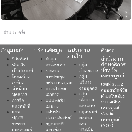
อ่าน 17 ครั้ง
ข้อมูลหลัก
บริการข้อมูล
หน่วยงาน
ติดต่อ
ภายใน
สำนักงาน
วิสัยทัศน์
ข้อมูล
ศึกษาธิการ
กลุ่ม
พันธกิจ
สารสนเทศ
จังหวัด
อำนวยการ
เป้าประสงค์
รายงาน
เพชรบูรณ์
กลุ่ม
โครงสร้าง
การประชุม
บริหาร
องค์กร
กศจ.เพชรบูรณ์
เลขที่ 331/2
งานบุคคล
ทำเนียบ
ดาวน์โหลด
ถนนสามัคคีชัย
กลุ่ม
บุคลากร
เอกสาร
ตำบลในเมือง
นโยบาย
ภารกิจ
แบบฟอร์ม
อำเภอเมือง
และแผน
และหน้าที่
เอกสาร
เพชรบูรณ์
กลุ่มนิเทศ
แผน
แผ่นพับ
จังหวัด
ติดตาม
ปฏิบัติ
ประชาสัมพันธ์
เพชรบูรณ์
และ
ราชการ
กฎหมายที่
67000
ประเมิน
ยุทธศาสตร์
เกี่ยวข้อง