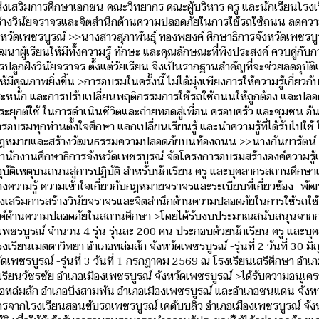
ส่งเสริมการศึกษาเอกชน คณะวิทยากร คณะผู้บริหาร ครู และนักเรียนโรงเ
สร้างวินัยจราจรและจิตสำนึกด้านความปลอดภัยในการใช้รถใช้ถนน ลดควา
ังหวัดเพชรบูรณ์ >>นางสาวสุภาพันธุ์ ทองพยงค์ ศึกษาธิการจังหวัดเพชรบู
ผู้เรียนให้มีทั้งความรู้ ทักษะ และคุณลักษณะที่พึงประสงค์ ควบคู่กับก
ฝังวินัยจราจร ตั้งแต่วัยเรียน จึงเป็นรากฐานสำคัญที่จะช่วยลดอุบัติเ
ุณภาพยิ่งขึ้น >การอบรมในครั้งนี้ ไม่ได้มุ่งเพียงการให้ความรู้เกี่ยว
ตระหนัก และการปรับเปลี่ยนพฤติกรรมการใช้รถใช้ถนนให้ถูกต้อง และปลอดภั
ระยุกต์ใช้ ในการดำเนินชีวิตและถ่ายทอดสู่เพื่อน ครอบครัว และชุมชน อั
อบรมทุกท่านตั้งใจศึกษา แลกเปลี่ยนเรียนรู้ และนำความรู้ที่ได้รับไปใช้ ใ
รพกฎหมายและสร้างวัฒนธรรมความปลอดภัยบนท้องถนน >>นางกันยารัตน์ เห
นักงานศึกษาธิการจังหวัดเพชรบูรณ์ จัดโครงการอบรมสร้างองค์ความรู้เก
ัติเหตุบนถนนสู่การปฏิบัติ สำหรับนักเรียน ครู และบุคลากรสถานศึกษ
้างความรู้ ความเข้าใจเกี่ยวกับกฎหมายจราจรและระเบียบที่เกี่ยวข้อง -พ
งเสริมการสร้างวินัยจราจรและจิตสำนึกด้านความปลอดภัยในการใช้รถใ
รณรงค์ด้านความปลอดภัยในสถานศึกษา >โดยได้รับงบประมาณสนับสนุนจากก
ชรบูรณ์ จำนวน 4 รุ่น รุ่นละ 200 คน ประกอบด้วยนักเรียน ครู และบุ
โรงเรียนเมตตาวิทยา อำเภอหล่มสัก จังหวัดเพชรบูรณ์ -รุ่นที่ 2 วันที่ 30 ม
ดเพชรบูรณ์ -รุ่นที่ 3 วันที่ 1 กรกฎาคม 2569 ณ โรงเรียนเสรีศึกษา อ
งเรียนวัชรชัย อำเภอเมืองเพชรบูรณ์ จังหวัดเพชรบูรณ์ >ได้รับความอนุเคร
เภอหล่มสัก อำเภอบึงสามพัน อำเภอเมืองเพชรบูรณ์ และอำเภอชนแดน จังห
กรจากโรงเรียนสอนขับรถเพชรบูรณ์ เคดับบลิว อำเภอเมืองเพชรบูรณ์ จัง