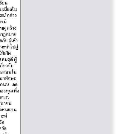
รียน
มเสี่ยงใน
รณ์ กล่าว
ารมี
หตุ สร้าง
กับกฎหมาย
ย ผู้เข้า
นจะนำไปสู่
ห้เกิด
มฤดี ผู้
ี่ยวกับ
าเอกชนใน
ัฒนาทักษะ
ช้ถนน -ลด
องทุนเพื่อ
คลากร
ิถุนายน
ำเภอชนแดน
าะห์
วัด
หวัด