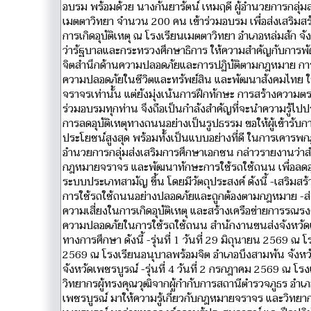
อบรม พร้อมด้วย นางกันยารัตน์ เหมฤดี ผู้อำนวยการกลุ่ม
เมตตาวิทยา จำนวน 200 คน เข้าร่วมอบรม เพื่อส่งเสริม
การเกิดอุบัติเหตุ ณ โรงเรียนเมตตาวิทยา อำเภอหล่มสัก จ
ว่ารัฐบาลและกระทรวงศึกษาธิการ ให้ความสำคัญกับการพัฒนา
จิตสำนึกด้านความปลอดภัยและการปฏิบัติตามกฎหมาย การปลูก
ความปลอดภัยในชีวิตและทรัพย์สิน และพัฒนาสังคมไทย ให้มีค
จราจรเท่านั้น แต่ยังมุ่งเน้นการฝึกทักษะ การสร้างความ
ร่วมอบรมทุกท่าน จึงถือเป็นกำลังสำคัญที่จะนำความรู้ไปป
การลดอุบัติเหตุทางถนนอย่างเป็นรูปธรรม ขอให้ผู้เข้ารับการ
ประโยชน์สูงสุด พร้อมทั้งเป็นแบบอย่างที่ดี ในการเคา
อำนวยการกลุ่มส่งเสริมการศึกษาเอกชน กล่าวรายงานว่าสำ
กฎหมายจราจร และพัฒนาทักษะการใช้รถใช้ถนน เพื่อลดอุบ
ระบบประเภทสามัญ ขึ้น โดยมีวัตถุประสงค์ ดังนี้ -เสริมสร
การใช้รถใช้ถนนอย่างปลอดภัยและถูกต้องตามกฎหมาย -ส่
ความเสี่ยงในการเกิดอุบัติเหตุ และสร้างเครือข่ายการ
ความปลอดภัยในการใช้รถใช้ถนน สำนักงานขนส่งจังหวัดเพ
ทางการศึกษา ดังนี้ -รุ่นที่ 1 วันที่ 29 มิถุนายน 2569 ณ 
2569 ณ โรงเรียนอนุบาลพร้อมจิต อำเภอบึงสามพัน จังหวั
จังหวัดเพชรบูรณ์ -รุ่นที่ 4 วันที่ 2 กรกฎาคม 2569 ณ โร
วิทยากรผู้ทรงคุณวุฒิจากผู้กำกับการสถานีตำรวจภูธร อำ
เพชรบูรณ์ มาให้ความรู้เกี่ยวกับกฎหมายจราจร และวิทยา