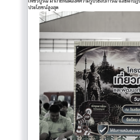
เพชรบูรณ์ มาถ่ายทอดองค์ความรู้ประสบการณ์ และฝึกปฏิบัติ
ประโยชน์สูงสุด